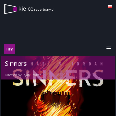
kielce
.repertuary.pl
Film
Sinners
Directed by:
Ryan Coogler