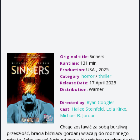
Sinners
Original title:
131 min.
Runtime:
USA , 2025
Production:
horror
/
thriller
Category:
17 April 2025
Release Date:
Warner
Distribution:
Ryan Coogler
Directed by:
Hailee Steinfeld
,
Lola Kirke
,
Cast:
Michael B. Jordan
Chcąc zostawić za sobą burzliwą
przeszłość, bracia bliźniacy (Jordan) wracają do rodzinnego
miasta, żeby zacząć życie od nowa. Na miejscu przekonują się,