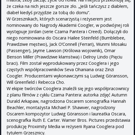
że czeka na nich jeszcze gorsze zło. „Jeśli tańczysz z diabłem,
diabeł kiedyś przyjdzie za tobą do domu”.
W Grzesznikach, których scenarzystą i reżyserem jest
nominowany do Nagrody Akademii Coogler, w podwójnej roli
występuje Jordan (serie Czarna Pantera i Creed). Dołączyli do
niego nominowana do Oscara Hailee Steinfeld (Bumblebee,
Prawdziwe męstwo), Jack O’Connell (Ferrari), Wunmi Mosaku
(Passenger), Jayme Lawson (Królowa wojownik), Omar
Benson Miller (Prawdziwe kłamstwa) i Delroy Lindo (Pięciu
braci). Film został wyprodukowany przez Cooglera i jego
częstych współpracowników Seva Ohaniana oraz Zinzi
Coogler. Producentami wykonawczymi są Ludwig Göransson,
Will Greenfield i Rebecca Cho.
W ekipie twórców Cooglera znaleźli się jego współpracownicy
z planu filmów z cyklu Czarna Pantera: autorka zdjęć Autumn
Durald Arkapaw, nagrodzona Oscarem scenografka Hannah
Beachler, montażysta Michael P. Shawver, nagrodzony
Oscarem kompozytor Ludwig Göransson i laureatka Oscara,
scenografka Ruth E. Carter. Warner Bros. Pictures przedstawia
produkcję Proximity Media w reżyserii Ryana Cooglera pod
tytułem Grzesznicy.