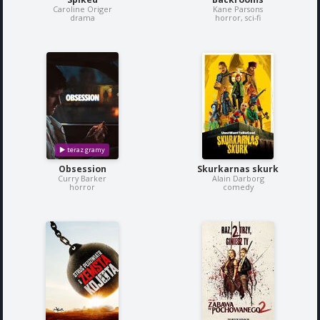
Caroline Origer
Kane Parsons
drama
horror, sci-fi
Obsession
Skurkarnas skurk
Curry Barker
Alain Darborg
horror
comedy