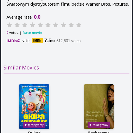
Światowym dystrybutorem filmu będzie Warner Bros. Pictures.
0.0
Average rate:
votes. |
Rate movie
0
rate:
7.5
IMDb©
512,531 votes
/10
Similar Movies
Spiked
Backrooms