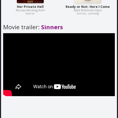
Her Private Hell
Ready or Not: Here I Come
Nicolas Winding Refn
Matt Bettinelli-Olpin
horror
horror, comedy
Movie trailer:
Sinners