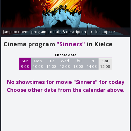
Jump to:
cinema program
|
details & description
|
trailer
|
opinie
Cinema program
"Sinners"
in Kielce
Choose date
Sun
Mon
Tue
Wed
Thu
Fri
Sat
9 08
10 08
11 08
12 08
13 08
14 08
15 08
No showtimes for movie "Sinners"
for today
Choose other date from the calendar above.