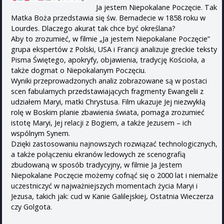
Ja jestem Niepokalane Poczęcie. Tak
Matka Boża przedstawia się św. Bernadecie w 1858 roku w
Lourdes. Dlaczego akurat tak chce być określana?
Aby to zrozumieć, w filmie „Ja jestem Niepokalane Poczęcie”
grupa ekspertów z Polski, USA i Francji analizuje greckie teksty
Pisma Świętego, apokryfy, objawienia, tradycję Kościoła, a
także dogmat o Niepokalanym Poczęciu.
Wyniki przeprowadzonych analiz zobrazowane są w postaci
scen fabularnych przedstawiających fragmenty Ewangelii z
udziałem Maryi, matki Chrystusa. Film ukazuje Jej niezwykłą
rolę w Boskim planie zbawienia świata, pomaga zrozumieć
istotę Maryi, Jej relacji z Bogiem, a także Jezusem – ich
wspólnym Synem.
Dzięki zastosowaniu najnowszych rozwiązać technologicznych,
a także połączeniu ekranów ledowych ze scenografią
zbudowaną w sposób tradycyjny, w filmie Ja Jestem
Niepokalane Poczęcie możemy cofnąć się o 2000 lat i niemalże
uczestniczyć w najważniejszych momentach życia Maryi i
Jezusa, takich jak: cud w Kanie Galilejskiej, Ostatnia Wieczerza
czy Golgota.