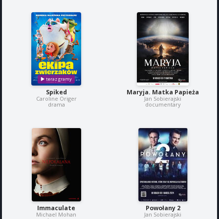
Spiked
Maryja. Matka Papieża
Caroline Origer
Jan Sobierajski
drama
documentary
Immaculate
Powołany 2
Michael Mohan
Jan Sobierajski