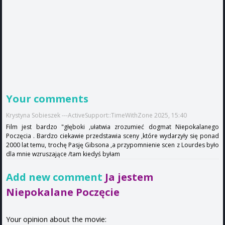
Your comments
Krystyna Sobieszek ---ActiveSupport::TimeWithZone 2025, 15:40
Film jest bardzo "głęboki ,ułatwia zrozumieć dogmat Niepokalanego
Poczęcia . Bardzo ciekawie przedstawia sceny ,które wydarzyły się ponad
2000 lat temu, trochę Pasję Gibsona ,a przypomnienie scen z Lourdes było
dla mnie wzruszające /tam kiedyś byłam
Add new comment
Ja jestem
Niepokalane Poczęcie
Your opinion about the movie: