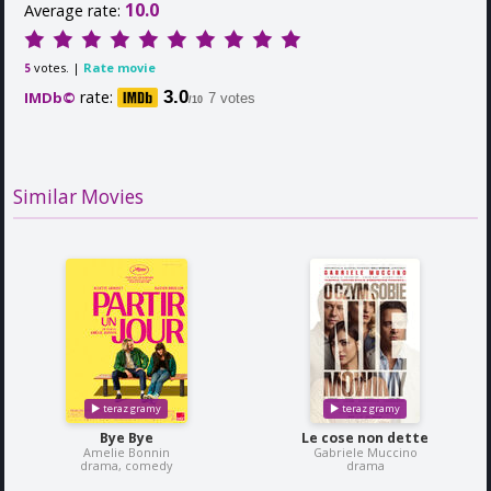
10.0
Average rate:
votes. |
Rate movie
5
rate:
3.0
IMDb©
7 votes
/10
Similar Movies
Bye Bye
Le cose non dette
Amelie Bonnin
Gabriele Muccino
drama, comedy
drama