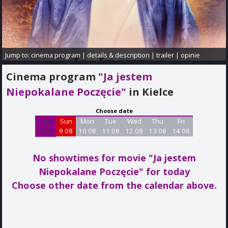
Jump to:
cinema program
|
details & description
|
trailer
|
opinie
Cinema program
"Ja jestem
Niepokalane Poczęcie"
in Kielce
Choose date
Sat
Sun
Mon
Tue
Wed
Thu
Fri
8 08
9 08
10 08
11 08
12 08
13 08
14 08
No showtimes for movie "Ja jestem
Niepokalane Poczęcie"
for today
Choose other date from the calendar above.