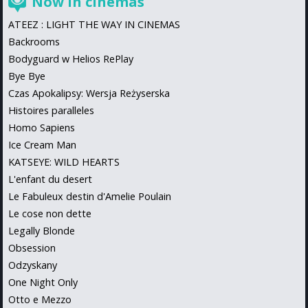
Now in cinemas
ATEEZ : LIGHT THE WAY IN CINEMAS
Backrooms
Bodyguard w Helios RePlay
Bye Bye
Czas Apokalipsy: Wersja Reżyserska
Histoires paralleles
Homo Sapiens
Ice Cream Man
KATSEYE: WILD HEARTS
L'enfant du desert
Le Fabuleux destin d'Amelie Poulain
Le cose non dette
Legally Blonde
Obsession
Odzyskany
One Night Only
Otto e Mezzo